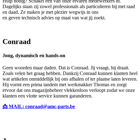
Hulp nodig? Schakel één van onze ervaren medewerkers in.
Dagelijks staan zij zowel professionals als particulieren bij met raad
en daad. Ze maken je met plezier wegwijs in ons
gigantisch aanbod
en geven technisch advies op maat van wat jij zoekt.
Conraad
Jong, dynamisch en hands-on
Geen woorden maar daden. Dat is Conraad. Jij vraagt, hij draait.
Zoals velen het graag hebben. Dankzij Conraad kunnen klanten heel
wat artikelen onmiddellijk bij ons afhalen of ter plaatse laten leveren.
Hij vormt een prima tandem met werkmakker Thomas en zorgt
ervoor dat ons magazijnbeheer vlekkenloos verloopt zodat we onze
klanten een vlotte service kunnen garanderen.
📩 MAIL: conraad@amc-parts.be