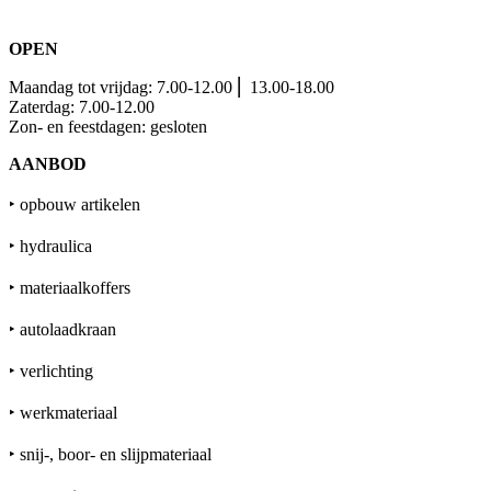
+32 (0)56 28 01 07
OPEN
Maandag tot vrijdag:
7.00-12.00 ⎢ 13.00-18.00
Zaterdag: 7.00-12.00
Zon- en feestdagen: gesloten
AANBOD
‣ opbouw artikelen
‣ hydraulica
‣ materiaalkoffers
‣ autolaadkraan
‣ verlichting
‣ werkmateriaal
‣ snij-, boor- en
slijpmateriaal