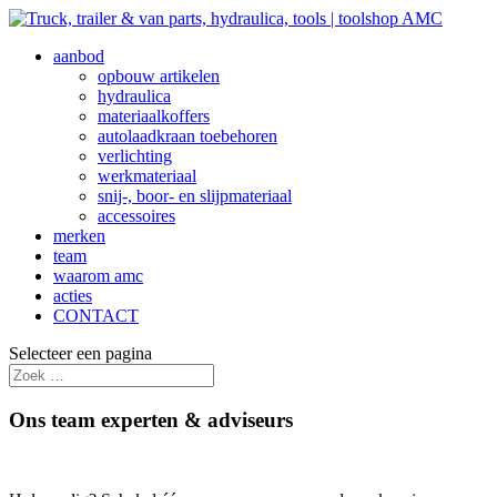
aanbod
opbouw artikelen
hydraulica
materiaalkoffers
autolaadkraan toebehoren
verlichting
werkmateriaal
snij-, boor- en slijpmateriaal
accessoires
merken
team
waarom amc
acties
CONTACT
Selecteer een pagina
Ons team experten & adviseurs